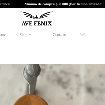
Mínimo de compra $50.000 ¡Por tiempo limitado!
| Venta mayo
ome
Shop
Contacto
Info