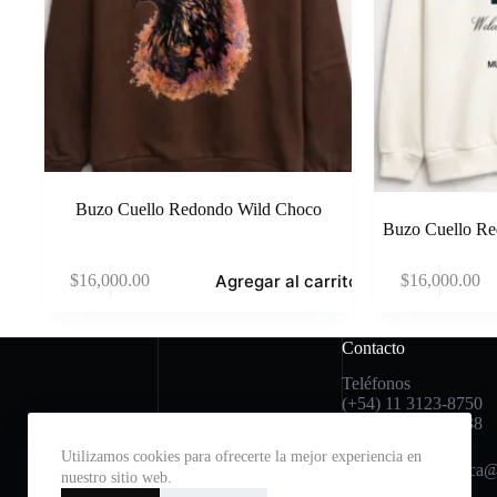
Buzo Cuello Redondo Wild Choco
Buzo Cuello R
Agregar al carrito
$
16,000.00
$
16,000.00
Contacto
Teléfonos
(+54) 11 3123-8750
(+54) 11 2396-6038
Utilizamos cookies para ofrecerte la mejor experiencia en
Mail: avfenixcuenca
nuestro sitio web.