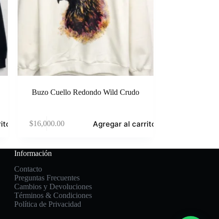
Buzo Cuello Redondo Wild Crudo
ito
Agregar al carrito
$
16,000.00
Información
Contacto
Preguntas Frecuentes
Cambios y Devoluciones
Términos & Condiciones
Política de Privacidad