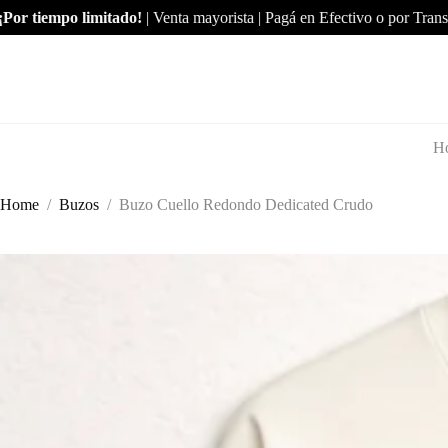
Skip
tiempo limitado!
| Venta mayorista | Pagá en Efectivo o por Transferen
to
content
H
Home
/
Buzos
/
Buzo Cuello Redondo Dedicated Crudo