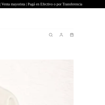
ta mayorista | Pagá en Efectivo o por Transferencia
Mínimo de
Shopping
cart