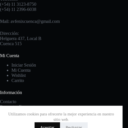
(+54) 11 3123-8750
(+54) 11 2396-6038
Mail: avfenixcuenca@gmail.com
Dirección:
Helguera 437, Local B
Cuenca 515
Mi Cuenta
Iniciar Sesión
Mi Cuenta
Wishlist
Carrito
Información
Contacto
Preguntas Frecuentes
Cambios y Devoluciones
Utilizamos cookies para ofrecerte la mejor experiencia en nuestro
Términos & Condiciones
sitio web.
Política de Privacidad
Aceptar
Rechazar