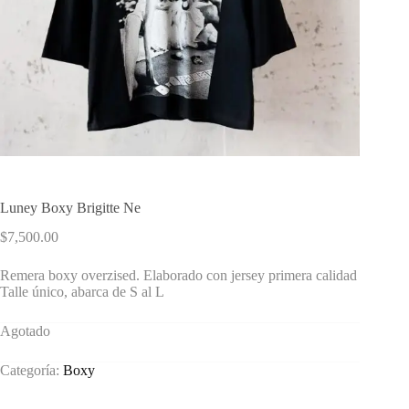
Luney Boxy Brigitte Ne
$
7,500.00
Remera boxy overzised. Elaborado con jersey primera calidad
Talle único, abarca de S al L
Agotado
Categoría:
Boxy