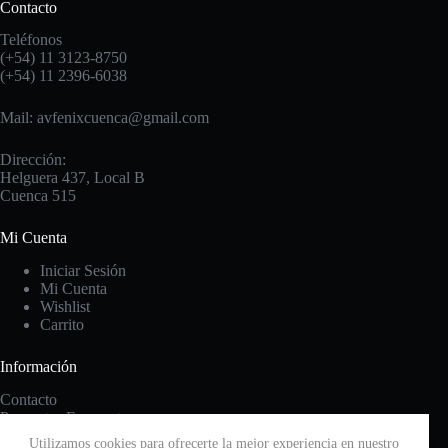
Contacto
Teléfonos
(+54) 11 3123-8750
(+54) 11 2396-6038
Mail: avfenixcuenca@gmail.com
Dirección:
Helguera 437, Local B
Cuenca 515
Mi Cuenta
Iniciar Sesión
Mi Cuenta
Wishlist
Carrito
Información
Contacto
Preguntas Frecuentes
Cambios y Devoluciones
Utilizamos cookies para ofrecerte la mejor experiencia en nuestro