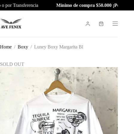
Skip
 o por Transferencia
Mínimo de compra $50.000 ¡Por tiempo
to
content
Shopping
cart
Home
/
Boxy
/
Luney Boxy Margarita Bl
SOLD OUT