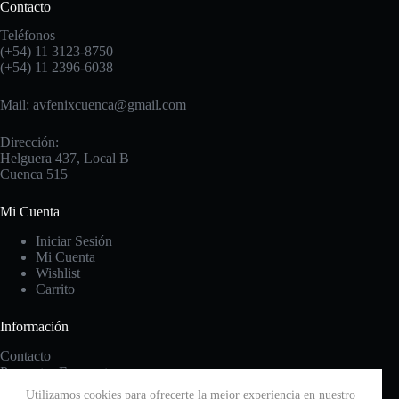
Contacto
Teléfonos
(+54) 11 3123-8750
(+54) 11 2396-6038
Mail: avfenixcuenca@gmail.com
Dirección:
Helguera 437, Local B
Cuenca 515
Mi Cuenta
Iniciar Sesión
Mi Cuenta
Wishlist
Carrito
Información
Contacto
Preguntas Frecuentes
Cambios y Devoluciones
Utilizamos cookies para ofrecerte la mejor experiencia en nuestro