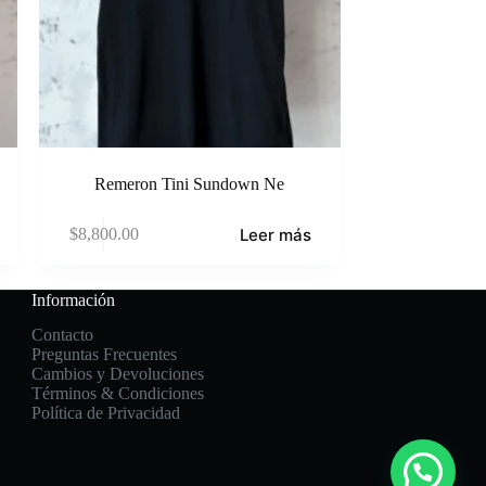
Remeron Tini Sundown Ne
Leer más
$
8,800.00
Información
Contacto
Preguntas Frecuentes
Cambios y Devoluciones
Términos & Condiciones
Política de Privacidad