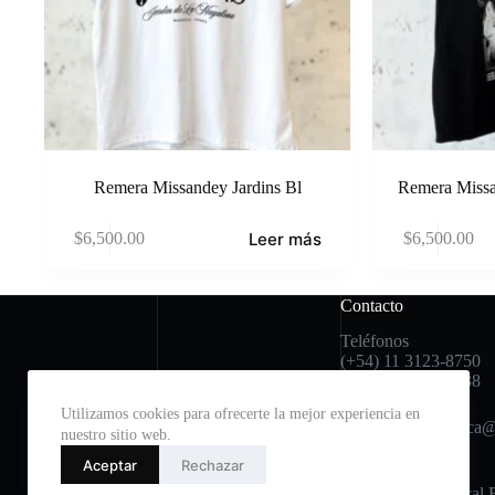
Remera Missandey Jardins Bl
Remera Missa
Leer más
$
6,500.00
$
6,500.00
Contacto
Teléfonos
(+54) 11 3123-8750
(+54) 11 2396-6038
Utilizamos cookies para ofrecerte la mejor experiencia en
Mail: avfenixcuenca
nuestro sitio web.
Aceptar
Rechazar
Dirección:
Helguera 437, Local 