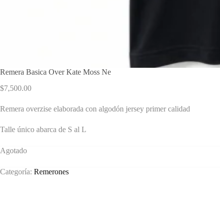
Remera Basica Over Kate Moss Ne
$
7,500.00
Remera overzise elaborada con algodón jersey primer calidad
Talle único abarca de S al L
Agotado
Categoría:
Remerones