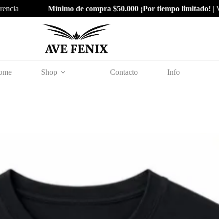
ia
Mínimo de compra $50.000 ¡Por tiempo limitado!
| Venta
ome
Shop
Contacto
Info