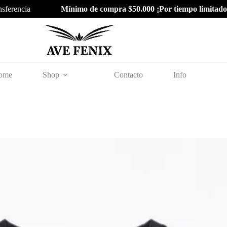
encia
Mínimo de compra $50.000 ¡Por tiempo limitado!
| V
ome
Shop
Contacto
Info