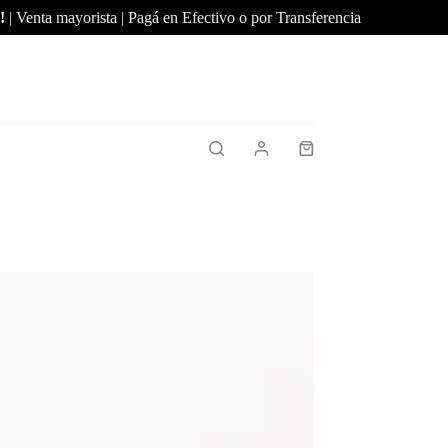
enta mayorista | Pagá en Efectivo o por Transferencia
Mínimo 
Shopping
cart