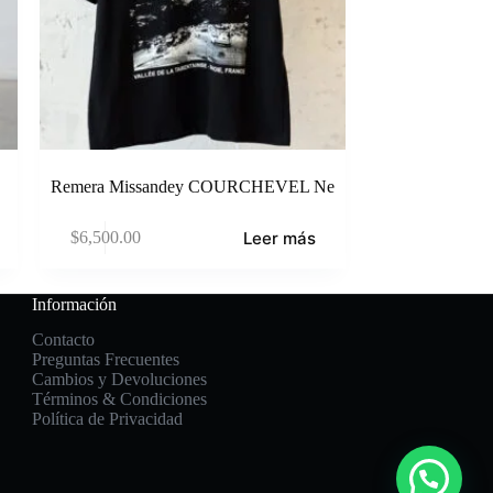
Remera Missandey COURCHEVEL Ne
Leer más
$
6,500.00
Información
Contacto
Preguntas Frecuentes
Cambios y Devoluciones
Términos & Condiciones
Política de Privacidad