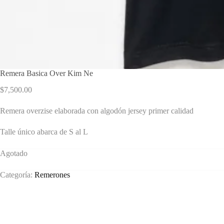
Remera Basica Over Kim Ne
$
7,500.00
Remera overzise elaborada con algodón jersey primer calidad
Talle único abarca de S al L
Agotado
Categoría:
Remerones