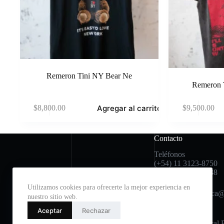
Remeron Tini NY Bear Ne
Remeron 
Agregar al carrito
$
8,800.00
$
9,500.00
Contacto
Teléfonos
(+54) 11 3123-8750
(+54) 11 2396-6038
Utilizamos cookies para ofrecerte la mejor experiencia en
Mail: avfenixcuenca
nuestro sitio web.
Aceptar
Rechazar
Dirección:
Helguera 437, Local 