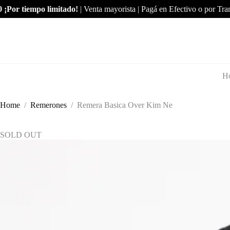
Skip
r tiempo limitado!
| Venta mayorista | Pagá en Efectivo o por Transfer
to
content
H
Home
/
Remerones
/
Remera Basica Over Kim Ne
SOLD OUT