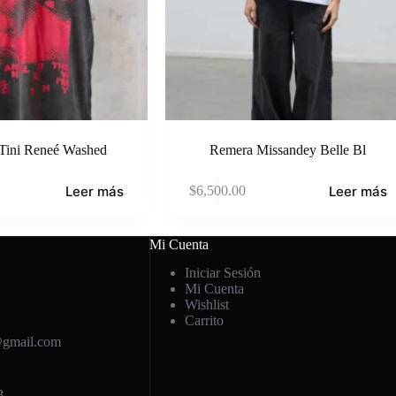
Tini Reneé Washed
Remera Missandey Belle Bl
Leer más
Leer más
$
6,500.00
Mi Cuenta
Iniciar Sesión
Mi Cuenta
Wishlist
Carrito
@gmail.com
B