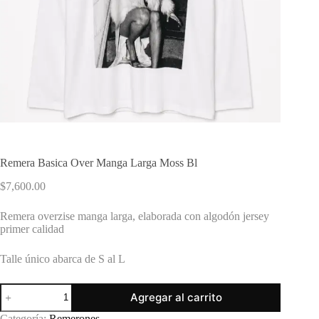
Remera Basica Over Manga Larga Moss Bl
$
7,600.00
Remera overzise manga larga, elaborada con algodón jersey
primer calidad
Talle único abarca de S al L
Remera
Agregar al carrito
Basica
Over
Categoría:
Remerones