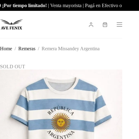
Skip
¡Por tiempo limitado!
| Venta mayorista | Pagá en Efectivo o por Tran
to
content
Shopping
cart
Home
/
Remeras
/
Remera Missandey Argentina
SOLD OUT