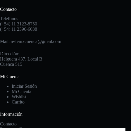
Contacto
Teléfonos
(+54) 11 3123-8750
(+54) 11 2396-6038
Mail: avfenixcuenca@gmail.com
Dirección:
Helguera 437, Local B
Cuenca 515
Mi Cuenta
Iniciar Sesión
Mi Cuenta
Wishlist
Carrito
Información
Contacto
Preguntas Frecuentes