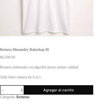
Remera Missandey Bakeshop Bl
$
6,500.00
Remera elaborada con algodón jersey primer calidad
Talle único abarca de S al L
Remera
Agregar al carrito
Missandey
Bakeshop
Categoría:
Remeras
Bl
cantidad