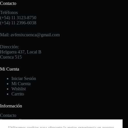
Contacto
Teléfonos
(+54) 11 3123-8750
(+54) 11 2396-6038
Mail: avfenixcuenca@gmail.com
Dirección:
Helguera 437, Local B
Cuenca 515
Mi Cuenta
Iniciar Sesión
Mi Cuenta
Wishlist
Carrito
Información
Contacto
Preguntas Frecuentes
Cambios y Devoluciones
Utilizamos cookies para ofrecerte la mejor experiencia en nuestro