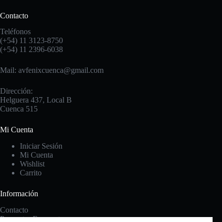
Contacto
Teléfonos
(+54) 11 3123-8750
(+54) 11 2396-6038
Mail: avfenixcuenca@gmail.com
Dirección:
Helguera 437, Local B
Cuenca 515
Mi Cuenta
Iniciar Sesión
Mi Cuenta
Wishlist
Carrito
Información
Contacto
Preguntas Frecuentes