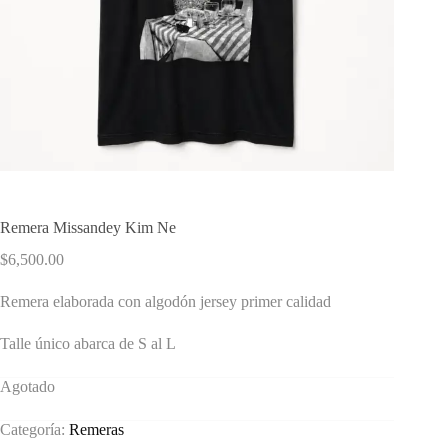
Remera Missandey Kim Ne
$
6,500.00
Remera elaborada con algodón jersey primer calidad
Talle único abarca de S al L
Agotado
Categoría:
Remeras