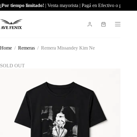
Skip
Por tiempo limitado!
| Venta mayorista | Pagá en Efectivo o por Trans
to
content
Shopping
cart
Home
/
Remeras
/
Remera Missandey Kim Ne
SOLD OUT