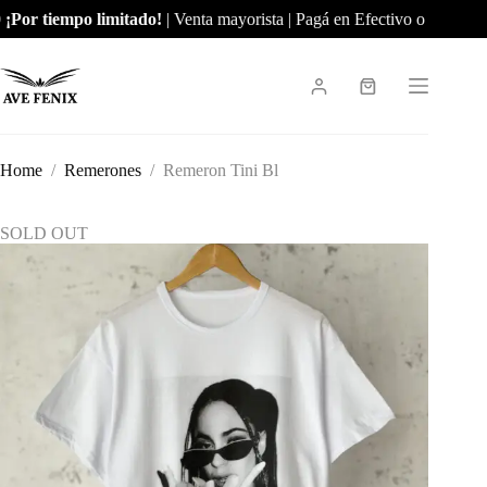
Skip
Por tiempo limitado!
| Venta mayorista | Pagá en Efectivo o por Trans
to
content
Shopping
cart
Home
/
Remerones
/
Remeron Tini Bl
SOLD OUT