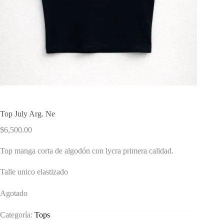
Top July Arg. Ne
$
6,500.00
Top manga corta de algodón con lycra primera calidad.
Talle unico elastizado
Agotado
Categoría:
Tops