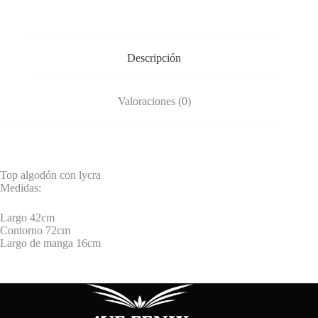
Descripción
Valoraciones (0)
Top algodón con lycra
Medidas:
Largo 42cm
Contorno 72cm
Largo de manga 16cm