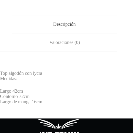
Descripción
Valoraciones (0)
Top algodón con lycra
Medidas:
Largo 42cm
Contorno 72cm
Largo de manga 16cm