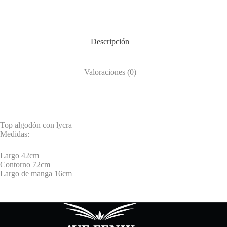
Descripción
Valoraciones (0)
Top algodón con lycra
Medidas:
Largo 42cm
Contorno 72cm
Largo de manga 16cm