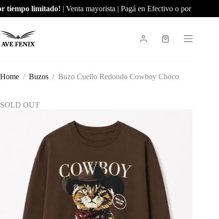
Skip
 tiempo limitado!
| Venta mayorista | Pagá en Efectivo o por Transfer
to
content
Shopping
cart
Home
/
Buzos
/
Buzo Cuello Redondo Cowboy Choco
SOLD OUT