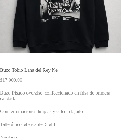
Buzo Tokio Lana del Rey Ne
$
17,000.00
Buzo frisado overzise, confeccionado en frisa de primera
calidad.
Con terminaciones limpias y calce relajado
Talle único, abarca del S al L
Agotado