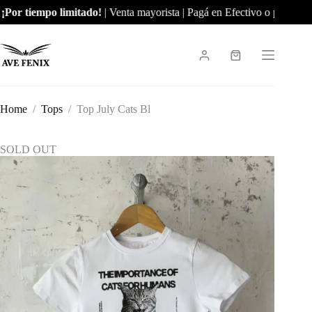
Skip
Por tiempo limitado!
| Venta mayorista | Pagá en Efectivo o por Trans
to
content
Shopping
cart
Home
/
Tops
/
Top July Cats Bl
SOLD OUT