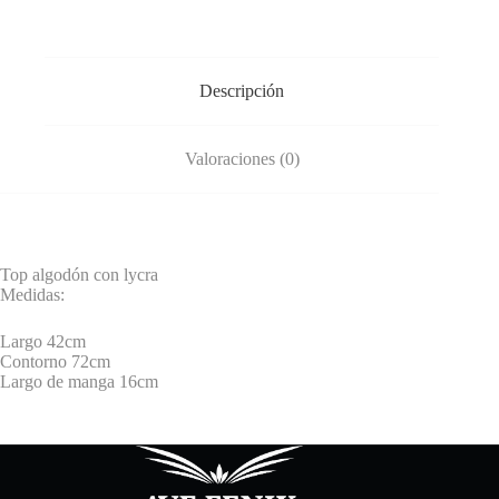
Descripción
Valoraciones (0)
Top algodón con lycra
Medidas:
Largo 42cm
Contorno 72cm
Largo de manga 16cm